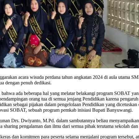
akan acara wisuda perdana tahun angkatan 2024 di aula utama SMPN
tua dengan penuh dedikasi.
wa ada beberapa hal yang melatar belakangi program SOBAT yang dig
a pendampingan orang tua di semua jenjang Pendidikan karena penga
didikan sebagai pijakan dalam pengelolaan Pendidikan yang dicetuskan
inovasi SOBAT, sebuah program pemkab inisiasi Bupati Banyuwangi.
gunan Drs. Dwiyanto, M.Pd. dalam sambutannya beliau menyampaikan te
 sharing pengalaman dan ilmu dari semua pihak terutama sekolah dan 
eras dan komitmen para peserta selama menjalani program tersebut, a