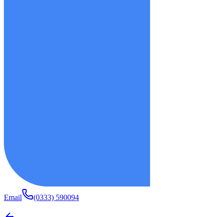
Email
(0333) 590094