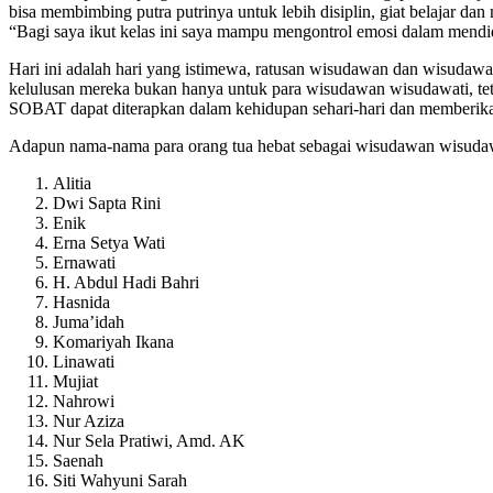
bisa membimbing putra putrinya untuk lebih disiplin, giat belajar d
“Bagi saya ikut kelas ini saya mampu mengontrol emosi dalam mendid
Hari ini adalah hari yang istimewa, ratusan wisudawan dan wisudawat
kelulusan mereka bukan hanya untuk para wisudawan wisudawati, teta
SOBAT dapat diterapkan dalam kehidupan sehari-hari dan memberika
Adapun nama-nama para orang tua hebat sebagai wisudawan wisudawa
Alitia
Dwi Sapta Rini
Enik
Erna Setya Wati
Ernawati
H. Abdul Hadi Bahri
Hasnida
Juma’idah
Komariyah Ikana
Linawati
Mujiat
Nahrowi
Nur Aziza
Nur Sela Pratiwi, Amd. AK
Saenah
Siti Wahyuni Sarah