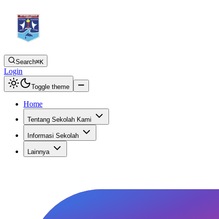
Search
⌘K
Login
Toggle theme
Home
Tentang Sekolah Kami
Informasi Sekolah
Lainnya