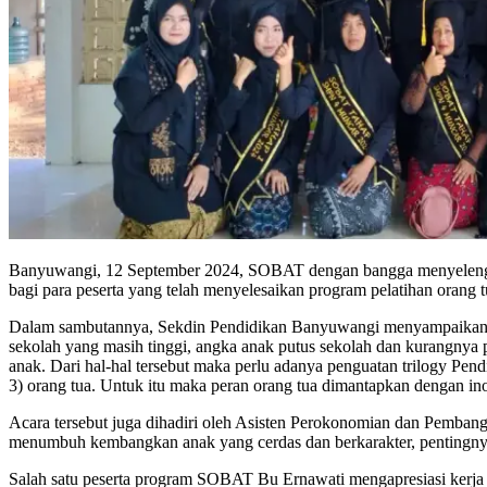
Banyuwangi, 12 September 2024, SOBAT dengan bangga menyelenggar
bagi para peserta yang telah menyelesaikan program pelatihan orang 
Dalam sambutannya, Sekdin Pendidikan Banyuwangi menyampaikan bah
sekolah yang masih tinggi, angka anak putus sekolah dan kurangny
anak. Dari hal-hal tersebut maka perlu adanya penguatan trilogy Pen
3) orang tua. Untuk itu maka peran orang tua dimantapkan dengan 
Acara tersebut juga dihadiri oleh Asisten Perokonomian dan Pemban
menumbuh kembangkan anak yang cerdas dan berkarakter, pentingnya
Salah satu peserta program SOBAT Bu Ernawati mengapresiasi kerja k