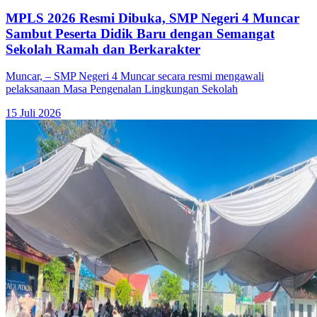
MPLS 2026 Resmi Dibuka, SMP Negeri 4 Muncar
Sambut Peserta Didik Baru dengan Semangat
Sekolah Ramah dan Berkarakter
Muncar, – SMP Negeri 4 Muncar secara resmi mengawali
pelaksanaan Masa Pengenalan Lingkungan Sekolah
15 Juli 2026