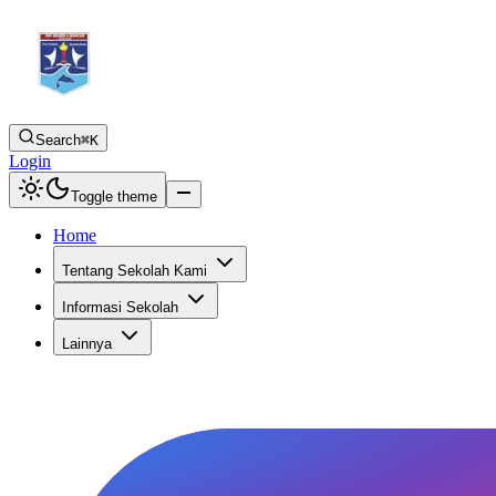
Search
⌘K
Login
Toggle theme
Home
Tentang Sekolah Kami
Informasi Sekolah
Lainnya